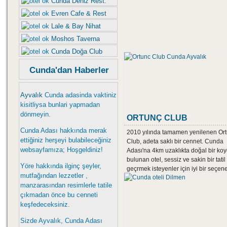
Cunda Deniz Rest.
Evren Cafe & Rest
Lale & Bay Nihat
Moshos Taverna
Cunda Doğa Club
Cunda'dan Haberler
Ayvalık
Cunda adasinda vaktiniz
kisitliysa bunlari yapmadan
dönmeyin.
ORTUNÇ CLUB
Cunda Adası hakkında merak
2010 yılında tamamen yenilenen Or
ettiğiniz herşeyi bulabileceğiniz
Club, adeta saklı bir cennet. Cunda
websayfamıza; Hoşgeldiniz!
Adası'na 4km uzaklıkta doğal bir ko
bulunan otel, sessiz ve sakin bir tatil
Yöre hakkında ilginç şeyler,
geçrmek isteyenler için iyi bir seçen
mutfağından lezzetler ,
manzarasından resimlerle tatile
çıkmadan önce bu cenneti
keşfedeceksiniz.
Sizde Ayvalık, Cunda Adası