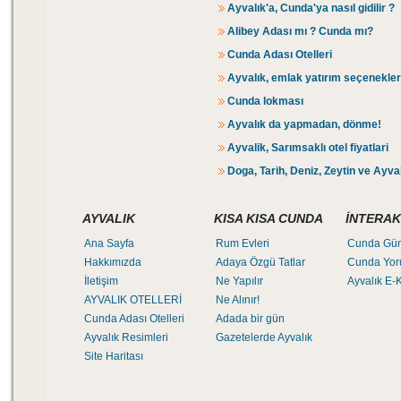
Ayvalık'a, Cunda'ya nasıl gidilir ?
Alibey Adası mı ? Cunda mı?
Cunda Adası Otelleri
Ayvalık, emlak yatırım seçenekler
Cunda lokması
Ayvalık da yapmadan, dönme!
Ayvalik, Sarımsaklı otel fiyatlari
Doga, Tarih, Deniz, Zeytin ve Ayva
AYVALIK
KISA KISA CUNDA
İNTERAK
Ana Sayfa
Rum Evleri
Cunda Gü
Hakkımızda
Adaya Özgü Tatlar
Cunda Yor
İletişim
Ne Yapılır
Ayvalık E-K
AYVALIK OTELLERİ
Ne Alınır!
Cunda Adası Otelleri
Adada bir gün
Ayvalık Resimleri
Gazetelerde Ayvalık
Site Haritası