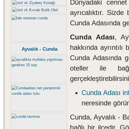
Dünyadaki cenne
Ziyabey Konağı
Kıvrak Butik Otel
ayrıcalıktır. Sizde 
Cunda Adasında geç
Cunda Adası
, Ay
hakkında ayrıntılı 
Ayvalık - Cunda
Cunda Adasında geçi
oteller ile ba
gerçekleştirebilirsin
Cunda Adası inte
neresinde görün!
Cunda, Ayvalık - Ba
bağlı bir ilçedir. G