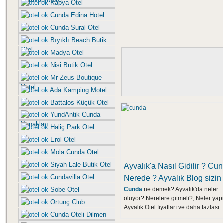
Kapya Otel
Cunda Edina Hotel
Cunda Sural Otel
Bıyıklı Beach Butik
Otel
Madya Otel
Nisi Butik Otel
Mr Zeus Boutique
Hotel
Ada Kamping Motel
Battalos Küçük Otel
YundAntik Cunda
Konakları
Haliç Park Otel
Erol Otel
Mola Cunda Otel
Siyah Lale Butik Otel
Ayvalık'a Nasıl Gidilir ? Cu
Cundavilla Otel
Nerede ? Ayvalık Blog sizin 
Sobe Otel
Cunda
ne demek? Ayvalik'da neler
oluyor? Nerelere gitmeli?, Neler ya
Ortunç Club
Ayvalık Otel fiyatları ve daha fazlası..
Cunda Oteli Dilmen