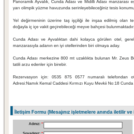
Panoramik Ayvalık, Cunda Adası ve Midilli Adası manzarası eşl
yarı olimpik yüzme havuzunda serinleyebileceğiniz tesis konumu i
Yel değirmeninin üzerine taş işçiliği ile inşaa edilmiş olan te
doğayla iç içe vakit geçirebileceği meyve bahçesi bulunmaktadır
Cunda Adası ve Ayvalıktan dahi kolayca görülen otel, ger
manzarasıyla adanın en iyi otellerinden biri olmaya aday.
Cunda Adası merkezine 800 mt uzaklıkta bulunan Mr. Zeus But
tatili arzu edenler için birebir.
Rezervasyon için: 0535 875 0577 numaralı telefondan otel y
Adresi:Namık Kemal Caddesi Kırmızı Kuyu Mevkii No:18 Cunda A
İletişim Formu (Mesajınız işletmelere anında iletilir ve
Adınız:
*
Soyadınız:
*