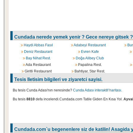
Cundada nerede yemek yenir ? Gece nereye gitsek ?
Haydi Abbas Fasıl
Adabeyi Restaurant
Bur
Deniz Restaurant
Evren Kafe
Bay Nihat Rest.
Doğa Alibey Club
Ada Restaurant
Papalina Rest.
Giritli Restaurant
Bahtiyar, Star Rest.
Tesis Iletisim bilgileri ve ziyaretci sayisi.
Bu tesis Cunda Adası'nın neresinde?
Cunda Adası interaktif haritası.
Bu tesis
8810
defa incelendi.Cundada.com Tatile Giden En Kısa Yol.
Ayval
Cundada.com`u begenenlere siz de katilin! Asagida y