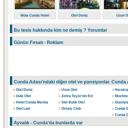
Mola Cunda Hotel
Otel Deniz
Uzun O
Bu tesis hakkında kim ne demiş ? Yorumlar
Günün Fırsatı - Reklam
Cunda Adası'ndaki diğer otel ve pansiyonlar.
Cunda A
Otel Deniz
Uzun Otel
Harakop
Güle Otel
Zehra Teyze'nin Evi
Moshino
Hotel Cunda Marina
Sim Butik Otel
Güzelyal
Otel Lale
Ortunç Club
Cunda B
Cunda D
Ayvalık - Cunda'da bunlarda var