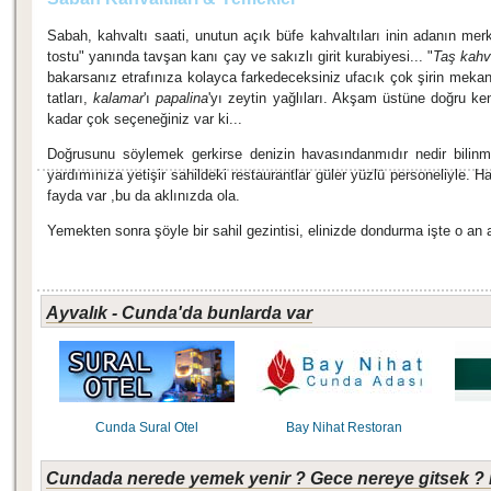
Sabah, kahvaltı saati, unutun açık büfe kahvaltıları inin adanın mer
tostu" yanında tavşan kanı çay ve sakızlı girit kurabiyesi... "
Taş kah
bakarsanız etrafınıza kolayca farkedeceksiniz ufacık çok şirin mekanl
tatları,
kalamar
'ı
papalina
'yı zeytin yağlıları. Akşam üstüne doğru ke
kadar çok seçeneğiniz var ki...
Doğrusunu söylemek gerkirse denizin havasındanmıdır nedir bilinm
yardımınıza yetişir sahildeki restaurantlar güler yüzlü personeliyle
fayda var ,bu da aklınızda ola.
Yemekten sonra şöyle bir sahil gezintisi, elinizde dondurma işte o an
Ayvalık - Cunda'da bunlarda var
Cunda Sural Otel
Bay Nihat Restoran
Cundada nerede yemek yenir ? Gece nereye gitsek ? 