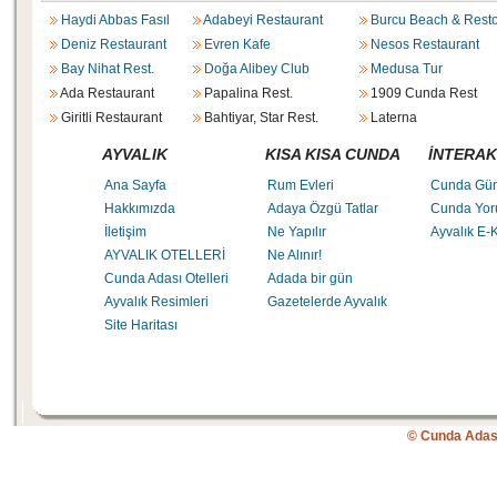
Haydi Abbas Fasıl
Adabeyi Restaurant
Burcu Beach & Rest
Deniz Restaurant
Evren Kafe
Nesos Restaurant
Bay Nihat Rest.
Doğa Alibey Club
Medusa Tur
Ada Restaurant
Papalina Rest.
1909 Cunda Rest
Giritli Restaurant
Bahtiyar, Star Rest.
Laterna
AYVALIK
KISA KISA CUNDA
İNTERAK
Ana Sayfa
Rum Evleri
Cunda Gü
Hakkımızda
Adaya Özgü Tatlar
Cunda Yor
İletişim
Ne Yapılır
Ayvalık E-K
AYVALIK OTELLERİ
Ne Alınır!
Cunda Adası Otelleri
Adada bir gün
Ayvalık Resimleri
Gazetelerde Ayvalık
Site Haritası
© Cunda Adas