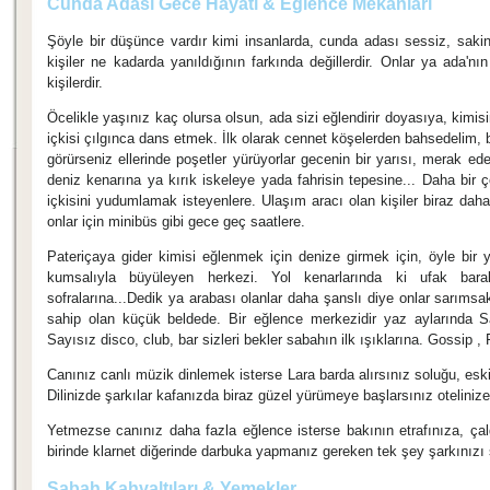
Cunda Adası Gece Hayatı & Eğlence Mekanları
Şöyle bir düşünce vardır kimi insanlarda, cunda adası sessiz, saki
kişiler ne kadarda yanıldığının farkında değillerdir. Onlar ya ada
kişilerdir.
Öcelikle yaşınız kaç olursa olsun, ada sizi eğlendirir doyasıya, kimis
içkisi çılgınca dans etmek. İlk olarak cennet köşelerden bahsedelim,
görürseniz ellerinde poşetler yürüyorlar gecenin bir yarısı, merak ed
deniz kenarına ya kırık iskeleye yada fahrisin tepesine... Daha bir
içkisini yudumlamak isteyenlere. Ulaşım aracı olan kişiler biraz daha
onlar için minibüs gibi gece geç saatlere.
Pateriçaya gider kimisi eğlenmek için denize girmek için, öyle bir y
kumsalıyla büyüleyen herkezi. Yol kenarlarında ki ufak baraka
sofralarına...Dedik ya arabası olanlar daha şanslı diye onlar sarımsakl
sahip olan küçük beldede. Bir eğlence merkezidir yaz aylarında S
Sayısız disco, club, bar sizleri bekler sabahın ilk ışıklarına. Gossip ,
Canınız canlı müzik dinlemek isterse Lara barda alırsınız soluğu, esk
Dilinizde şarkılar kafanızda biraz güzel yürümeye başlarsınız oteliniz
Yetmezse canınız daha fazla eğlence isterse bakının etrafınıza, çal
birinde klarnet diğerinde darbuka yapmanız gereken tek şey şarkınızı s
Sabah Kahvaltıları & Yemekler