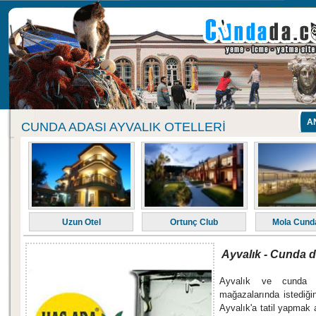
A
CUNDA ADASI AYVALIK OTELLERI
Uzun Otel
Ortunç Club
Mola Cunda
Ayvalık - Cunda d
Ayvalık ve cunda ada
mağazalarında istediğini
Ayvalık'a tatil yapmak 