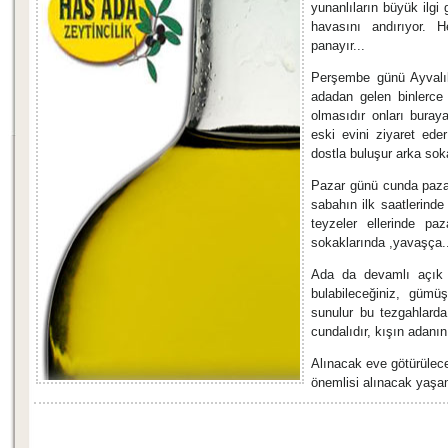
yunanlıların büyük ilgi
havasını andırıyor. H
panayır...
Perşembe günü Ayvalık'
adadan gelen binlerce 
olmasıdır onları bura
eski evini ziyaret ede
dostla buluşur arka sok
Pazar günü cunda pazarı
sabahın ilk saatlerinde
teyzeler ellerinde pa
sokaklarında ,yavaşça..
Ada da devamlı açık o
bulabileceğiniz, gümüş
sunulur bu tezgahlarda
cundalıdır, kışın adanın
Alınacak eve götürülec
önemlisi alınacak yaşam