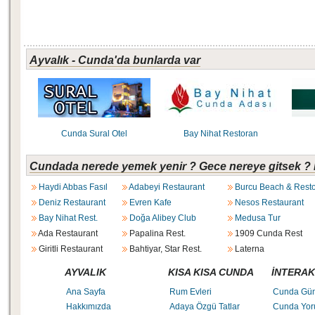
Ayvalık - Cunda'da bunlarda var
Cunda Sural Otel
Bay Nihat Restoran
Cundada nerede yemek yenir ? Gece nereye gitsek ? 
Haydi Abbas Fasıl
Adabeyi Restaurant
Burcu Beach & Rest
Deniz Restaurant
Evren Kafe
Nesos Restaurant
Bay Nihat Rest.
Doğa Alibey Club
Medusa Tur
Ada Restaurant
Papalina Rest.
1909 Cunda Rest
Giritli Restaurant
Bahtiyar, Star Rest.
Laterna
AYVALIK
KISA KISA CUNDA
İNTERAK
Ana Sayfa
Rum Evleri
Cunda Gü
Hakkımızda
Adaya Özgü Tatlar
Cunda Yor