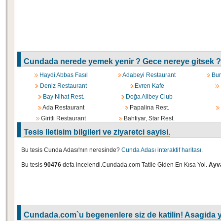
Cundada nerede yemek yenir ? Gece nereye gitsek ?
Haydi Abbas Fasıl
Adabeyi Restaurant
Bur
Deniz Restaurant
Evren Kafe
Bay Nihat Rest.
Doğa Alibey Club
Ada Restaurant
Papalina Rest.
Giritli Restaurant
Bahtiyar, Star Rest.
Tesis Iletisim bilgileri ve ziyaretci sayisi.
Bu tesis Cunda Adası'nın neresinde?
Cunda Adası interaktif haritası.
Bu tesis
90476
defa incelendi.Cundada.com Tatile Giden En Kısa Yol.
Ayva
Cundada.com`u begenenlere siz de katilin! Asagida y