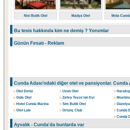
Nisi Butik Otel
Madya Otel
Mola Cunda
Bu tesis hakkında kim ne demiş ? Yorumlar
Günün Fırsatı - Reklam
Cunda Adası'ndaki diğer otel ve pansiyonlar.
Cunda A
Otel Deniz
Uzun Otel
Harakop
Güle Otel
Zehra Teyze'nin Evi
Moshino
Hotel Cunda Marina
Sim Butik Otel
Güzelyal
Otel Lale
Ortunç Club
Cunda B
Cunda D
Ayvalık - Cunda'da bunlarda var