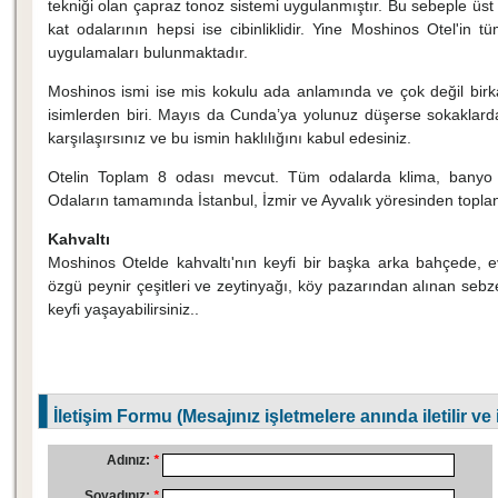
tekniği olan çapraz tonoz sistemi uygulanmıştır. Bu sebeple üst k
kat odalarının hepsi ise cibinliklidir. Yine Moshinos Otel'in t
uygulamaları bulunmaktadır.
Moshinos ismi ise mis kokulu ada anlamında ve çok değil birka
isimlerden biri. Mayıs da Cunda’ya yolunuz düşerse sokaklar
karşılaşırsınız ve bu ismin haklılığını kabul edesiniz.
Otelin Toplam 8 odası mevcut. Tüm odalarda klima, banyo v
Odaların tamamında İstanbul, İzmir ve Ayvalık yöresinden topla
Kahvaltı
Moshinos Otelde kahvaltı'nın keyfi bir başka arka bahçede, ev
özgü peynir çeşitleri ve zeytinyağı, köy pazarından alınan sebz
keyfi yaşayabilirsiniz..
İletişim Formu (Mesajınız işletmelere anında iletilir ve
Adınız:
*
Soyadınız:
*