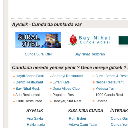
Ayvalık - Cunda'da bunlarda var
Cunda Sural Otel
Bay Nihat Restoran
Cundada nerede yemek yenir ? Gece nereye gitsek ? 
Haydi Abbas Fasıl
Adabeyi Restaurant
Burcu Beach & Rest
Deniz Restaurant
Evren Kafe
Nesos Restaurant
Bay Nihat Rest.
Doğa Alibey Club
Medusa Tur
Ada Restaurant
Papalina Rest.
1909 Cunda Rest
Giritli Restaurant
Bahtiyar, Star Rest.
Laterna
AYVALIK
KISA KISA CUNDA
İNTERAK
Ana Sayfa
Rum Evleri
Cunda Gü
Hakkımızda
Adaya Özgü Tatlar
Cunda Yor