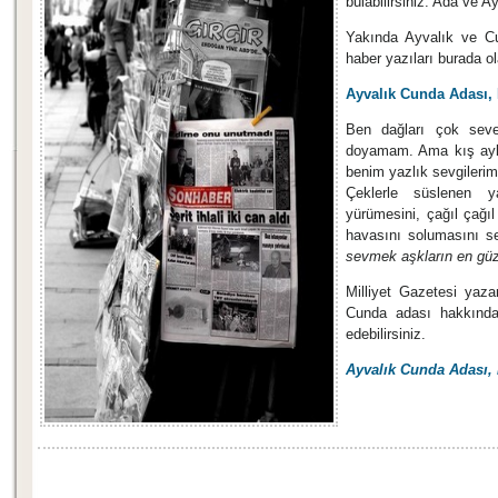
bulabilirsiniz. Ada ve A
Yakında Ayvalık ve C
haber yazıları burada 
Ayvalık Cunda Adası,
Ben dağları çok seve
doyamam. Ama kış ayla
benim yazlık sevgilerim
Çeklerle süslenen ya
yürümesini, çağıl çağı
havasını solumasını s
sevmek aşkların en güz
Milliyet Gazetesi yaz
Cunda adası hakkında
edebilirsiniz.
Ayvalık Cunda Adası,