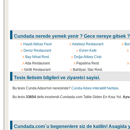
Cundada nerede yemek yenir ? Gece nereye gitsek ?
Haydi Abbas Fasıl
Adabeyi Restaurant
Bur
Deniz Restaurant
Evren Kafe
Bay Nihat Rest.
Doğa Alibey Club
Ada Restaurant
Papalina Rest.
Giritli Restaurant
Bahtiyar, Star Rest.
Tesis Iletisim bilgileri ve ziyaretci sayisi.
Bu tesis Cunda Adası'nın neresinde?
Cunda Adası interaktif haritası.
Bu tesis
33654
defa incelendi.Cundada.com Tatile Giden En Kısa Yol.
Ayva
Cundada.com`u begenenlere siz de katilin! Asagida y