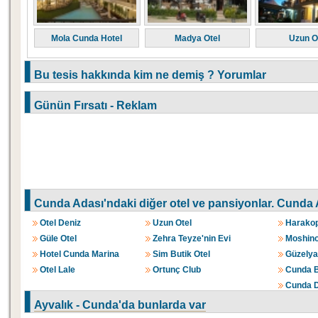
Mola Cunda Hotel
Madya Otel
Uzun O
Bu tesis hakkında kim ne demiş ? Yorumlar
Günün Fırsatı - Reklam
Cunda Adası'ndaki diğer otel ve pansiyonlar.
Cunda A
Otel Deniz
Uzun Otel
Harakop
Güle Otel
Zehra Teyze'nin Evi
Moshino
Hotel Cunda Marina
Sim Butik Otel
Güzelyal
Otel Lale
Ortunç Club
Cunda B
Cunda D
Ayvalık - Cunda'da bunlarda var