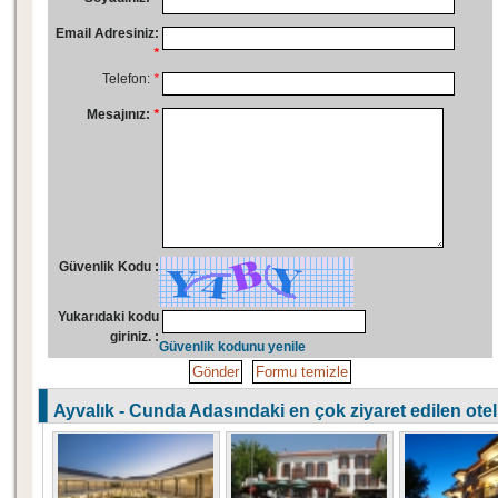
Ayrintili bilgi ve fiyatlar icin bizimle iletisime geciniz.
Email Adresiniz:
*
Telefon:
*
Mesajınız:
*
Güvenlik Kodu :
Yukarıdaki kodu
giriniz. :
Güvenlik kodunu yenile
Ayvalık - Cunda Adasındaki en çok ziyaret edilen otell