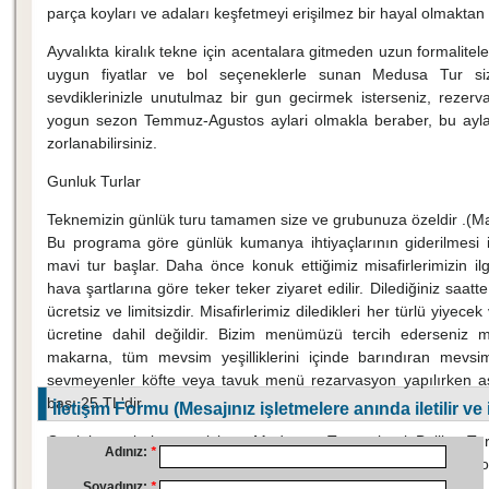
parça koyları ve adaları keşfetmeyi erişilmez bir hayal olmaktan 
Ayvalıkta kiralık tekne için acentalara gitmeden uzun formalite
uygun fiyatlar ve bol seçeneklerle sunan Medusa Tur sizd
sevdiklerinizle unutulmaz bir gun gecirmek isterseniz, rezer
yogun sezon Temmuz-Agustos aylari olmakla beraber, bu ayl
zorlanabilirsiniz.
Gunluk Turlar
Teknemizin günlük turu tamamen size ve grubunuza özeldir .(
Bu programa göre günlük kumanya ihtiyaçlarının giderilmesi
mavi tur başlar. Daha önce konuk ettiğimiz misafirlerimizin il
hava şartlarına göre teker teker ziyaret edilir.
Dilediğiniz saat
ücretsiz ve limitsizdir. Misafirlerimiz diledikleri her türlü yiyecek 
ücretine dahil değildir. Bizim menümüzü tercih ederseniz m
makarna, tüm mevsim yeşilliklerini içinde barındıran mevs
sevmeyenler köfte veya tavuk menü rezarvasyon yapılırken aşç
başı 25 TL'dir
İletişim Formu (Mesajınız işletmelere anında iletilir ve
Gunluk turlarin yanisira Medusa Tur olarak:
Balik Tur
Adınız:
*
organizasyonalarida sizin isteginiz dogrultusunda gerceklestiriyo
Soyadınız:
*