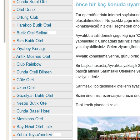
Cunda Sural Otel
önce bir kaç konuda uyarm
Otel Deniz
Tur operatörlerinin internet sayfalarınd
Ortunç Club
oluşabilmektedir. Ne yazıkki çoğu inter
Harakop Butik Otel
konaklayacağınız oteli seçmeden önce,
Butik Otel Selina
Ayvalık'da tatil demek çoğu kişi için "
C
Sim Butik Otel
yapmaktadır. Cundadaki tatiliniz sıras
yakalayabilirsiniz. Gelen ziyaretçiler
Ziyabey Konagı
Antik Moshos Otel
Ayvalık konaklama yerine, günü birlik 
Club Rainbow
Bir başka hususta, Ayvalık'a yaklaşık 2
başlığı altında Sarımsaklı Otellerine y
Cunda Oteli Dilmen
tavsiye ederiz.
Güle Otel
Sarımsaklı bölgesindeki otellerin fiya
Uzun Otel
Güzelyalı Butik Otel
Bizim önerimiz rezervasyonunuzu önce
Nesos Butik Otel
Tabi tercih yinede size ait.
Cunda Basel Hotel
Moshinos Otel
Bay Nihat Otel Lale
Zehra Teyze'nin Evi