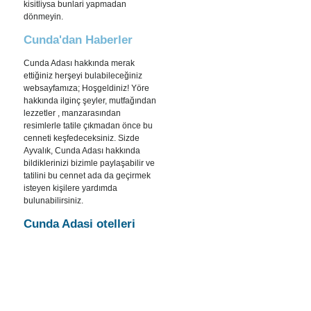
kisitliysa bunlari yapmadan
dönmeyin.
Cunda'dan Haberler
Cunda Adası hakkında merak
ettiğiniz herşeyi bulabileceğiniz
websayfamıza; Hoşgeldiniz! Yöre
hakkında ilginç şeyler, mutfağından
lezzetler , manzarasından
resimlerle tatile çıkmadan önce bu
cenneti keşfedeceksiniz. Sizde
Ayvalık, Cunda Adası hakkında
bildiklerinizi bizimle paylaşabilir ve
tatilini bu cennet ada da geçirmek
isteyen kişilere yardımda
bulunabilirsiniz.
Cunda Adasi otelleri