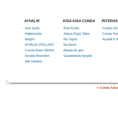
AYVALIK
KISA KISA CUNDA
İNTERAK
Ana Sayfa
Rum Evleri
Cunda Gü
Hakkımızda
Adaya Özgü Tatlar
Cunda Yor
İletişim
Ne Yapılır
Ayvalık E-K
AYVALIK OTELLERİ
Ne Alınır!
Cunda Adası Otelleri
Adada bir gün
Ayvalık Resimleri
Gazetelerde Ayvalık
Site Haritası
© Cunda Adas