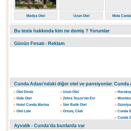
Madya Otel
Uzun Otel
Mola Cunda
Bu tesis hakkında kim ne demiş ? Yorumlar
Günün Fırsatı - Reklam
Cunda Adası'ndaki diğer otel ve pansiyonlar.
Cunda A
Otel Deniz
Uzun Otel
Harakop
Güle Otel
Zehra Teyze'nin Evi
Moshino
Hotel Cunda Marina
Sim Butik Otel
Güzelyal
Otel Lale
Ortunç Club
Cunda B
Cunda D
Ayvalık - Cunda'da bunlarda var