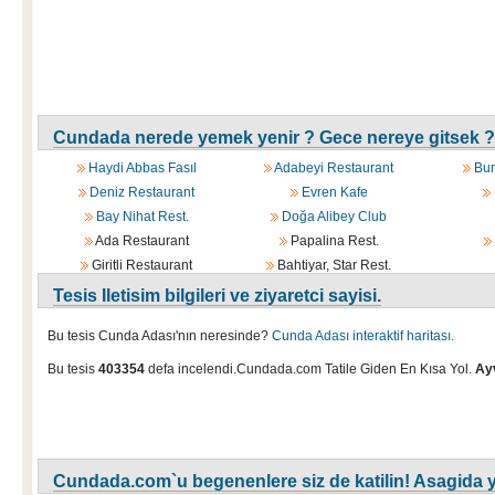
Cundada nerede yemek yenir ? Gece nereye gitsek ?
Haydi Abbas Fasıl
Adabeyi Restaurant
Bur
Deniz Restaurant
Evren Kafe
Bay Nihat Rest.
Doğa Alibey Club
Ada Restaurant
Papalina Rest.
Giritli Restaurant
Bahtiyar, Star Rest.
Tesis Iletisim bilgileri ve ziyaretci sayisi.
Bu tesis Cunda Adası'nın neresinde?
Cunda Adası interaktif haritası.
Bu tesis
403354
defa incelendi.Cundada.com Tatile Giden En Kısa Yol.
Ayv
Cundada.com`u begenenlere siz de katilin! Asagida y