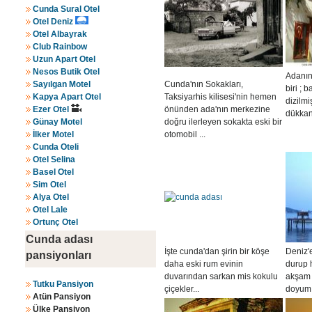
Cunda Sural Otel
Otel Deniz
Otel Albayrak
Club Rainbow
Uzun Apart Otel
Nesos Butik Otel
Adanın
Sayılgan Motel
Cunda'nın Sokakları,
biri ; b
Kapya Apart Otel
Taksiyarhis kilisesi'nin hemen
dizilmi
Ezer Otel
önünden ada'nın merkezine
dükkanl
Günay Motel
doğru ilerleyen sokakta eski bir
İlker Motel
otomobil ...
Cunda Oteli
Otel Selina
Basel Otel
Sim Otel
Alya Otel
Otel Lale
Ortunç Otel
Cunda adası
İşte cunda'dan şirin bir köşe
Deniz'e
pansiyonları
daha eski rum evinin
durup 
duvarından sarkan mis kokulu
akşam 
Tutku Pansiyon
çiçekler...
doyum 
Atün Pansiyon
Ülke Pansiyon