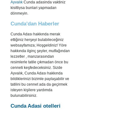
Ayvalık
Cunda adasinda vaktiniz
kisitliysa bunlari yapmadan
dönmeyin.
Cunda'dan Haberler
Cunda Adası hakkında merak
ettiğiniz herşeyi bulabileceğiniz
websayfamıza; Hoşgeldiniz! Yöre
hakkında ilginç şeyler, mutfağından
lezzetler , manzarasından
resimlerle tatile çıkmadan önce bu
cenneti keşfedeceksiniz. Sizde
Ayvalık, Cunda Adası hakkında
bildiklerinizi bizimle paylaşabilir ve
tatilini bu cennet ada da geçirmek
isteyen kişilere yardımda
bulunabilirsiniz.
Cunda Adasi otelleri