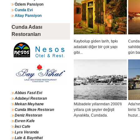
Özlem Pansiyon
Cunda Evi
Altay Pansiyon
Cunda Adası
Restoranları
Kaybolup giden tarih, tıpkı
Cunda 
adadaki diğer bir çok yapı
sahild
gibi...
gün bat
Abbas Fasıl Evi
Adabeyi Restoran
Mekan Meyhane
Mübadele yıllarından 2000'li
Ada'nı
Cunda Meze Restoran
yıllara çok şeyler değişti
birisi 
Deniz Restoran
Ayvalıkta, Cundada.
huzur..
Evren Kafe
İnci Cafe
Lyra Veranda
Lale & Baynihat