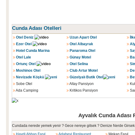
Cunda Adası Otelleri
Otel Deniz
Uzun Apart Otel
İlk
Ezer Otel
Otel Albayrak
Aly
Hotel Cunda Marina
Panaroma Otel
Sa
Otel Lale
Günay Motel
Ba
Ortunç Otel
Otel Selina
Si
Moshinos Otel
Club Artur Motel
Den
Nevizade Köşkü
Güzelyalı Butik Otel
Bey
Sobe Otel
Altay Pansiyon
Kul
Ada Camping
Kritikos Pansiyon
Sar
Ayvalık Cunda Adası Pa
Cundada nerede yemek yenir ? Gece nereye gitsek ? Denize Nerde Girsek
Haydi Abbas Fasıl
Adabeyi Restaurant
Mekan Fasıl