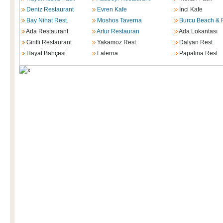
Deniz Restaurant
Evren Kafe
İnci Kafe
Bay Nihat Rest.
Moshos Taverna
Burcu Beach & 
Ada Restaurant
Artur Restauran
Ada Lokantası
Giritli Restaurant
Yakamoz Rest.
Dalyan Rest.
Hayat Bahçesi
Laterna
Papalina Rest.