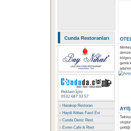
Cunda Restoranları
OTE
Merkez
denize 
bölges
gerek k
ada'nın
Harakop Restoran
AYIŞ
Haydi Abbas Fasıl Evi
Taksiya
Cunda Deniz Rest.
oluştur
Evren Cafe & Rest
çektiği