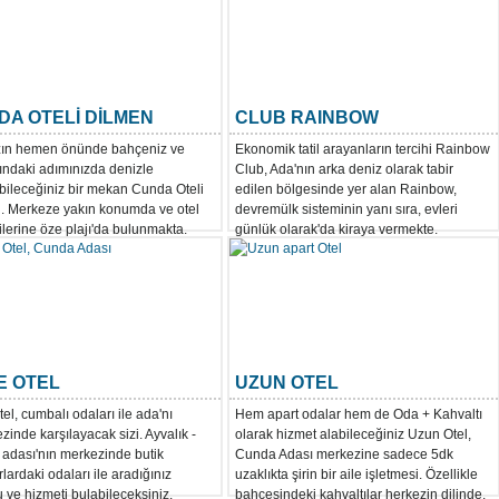
DA OTELİ DİLMEN
CLUB RAINBOW
ın hemen önünde bahçeniz ve
Ekonomik tatil arayanların tercihi Rainbow
ındaki adımınızda denizle
Club, Ada'nın arka deniz olarak tabir
bileceğiniz bir mekan Cunda Oteli
edilen bölgesinde yer alan Rainbow,
. Merkeze yakın konumda ve otel
devremülk sisteminin yanı sıra, evleri
lerine öze plajı'da bulunmakta.
günlük olarak'da kiraya vermekte.
E OTEL
UZUN OTEL
el, cumbalı odaları ile ada'nı
Hem apart odalar hem de Oda + Kahvaltı
inde karşılayacak sizi. Ayvalık -
olarak hizmet alabileceğiniz Uzun Otel,
adası'nın merkezinde butik
Cunda Adası merkezine sadece 5dk
lardaki odaları ile aradığınız
uzaklıkta şirin bir aile işletmesi. Özellikle
 ve hizmeti bulabileceksiniz.
bahçesindeki kahvaltılar herkezin dilinde.