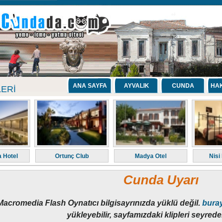
ANA SAYFA
AYVALIK
CUNDA
HAK
LERI
 Hotel
Ortunç Club
Madya Otel
Nisi
Cunda Uyarı
Macromedia Flash Oynatıcı bilgisayrınızda yüklü değil.
buray
yükleyebilir, sayfamızdaki klipleri seyredeb