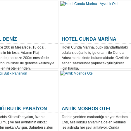
L DENİZ
HOTEL CUNDA MARİNA
'e 200 m Mesafede, 18 odalı,
Hotel Cunda Marina, butik standartlardaki
sıfır bir tesis. Adanın Plaj
odaları, doğa ile iç içe ortamı ile Cunda
inde, merkeze 200m mesafede
Adası merkezinde bulunmaktadır. Özellikle
onum itibari ile gerekse kalitesiyle
sabah saatlerinde yapılacak yürüyüşler
 en iyi otellerinden.
için harika.
IĞI BUTİK PANSİYON
ANTİK MOSHOS OTEL
rhis Kilisesi'ne yakın, özenle
Tarihin yeniden canlandığı bir yer Moshos
ulmuş ve her ayrıntı'nın dikkat
Otel, Mis kokulu anlamına gelen kelimesi
 bir mekan Ayışığı. Sahipleri sizleri
ise aslında her şeyi anlatıyor. Cunda