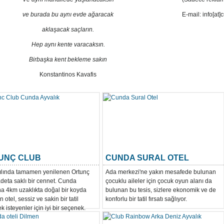
ve burada bu aynı evde ağaracak
E-mail: info[at
aklaşacak saçların.
Hep aynı kente varacaksın.
Birbaşka kent bekleme sakın
Konstantinos Kavafis
UNÇ CLUB
CUNDA SURAL OTEL
ılında tamamen yenilenen Ortunç
Ada merkezi'ne yakın mesafede bulunan
adeta saklı bir cennet. Cunda
çocuklu aileler için çocuk oyun alanı da
na 4km uzaklıkta doğal bir koyda
bulunan bu tesis, sizlere ekonomik ve de
 otel, sessiz ve sakin bir tatil
konforlu bir tatil fırsatı sağlıyor.
 isteyenler için iyi bir seçenek.