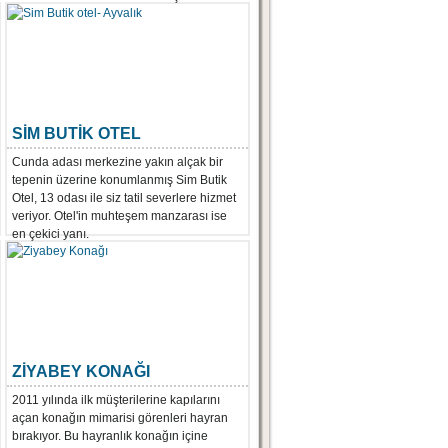
SİM BUTİK OTEL
Cunda adası merkezine yakın alçak bir
tepenin üzerine konumlanmış Sim Butik
Otel, 13 odası ile siz tatil severlere hizmet
veriyor. Otel'in muhteşem manzarası ise
en çekici yanı.
ZİYABEY KONAĞI
2011 yılında ilk müşterilerine kapılarını
açan konağın mimarisi görenleri hayran
bırakıyor. Bu hayranlık konağın içine