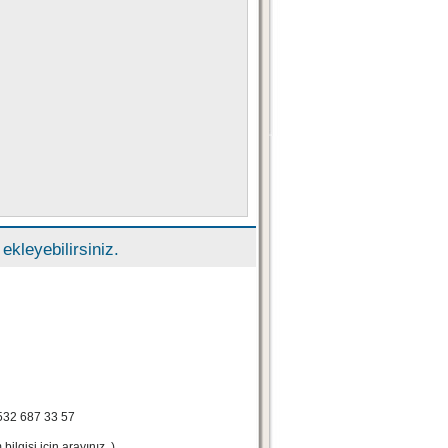
kleyebilirsiniz.
532 687 33 57
ilgisi için arayınız..)