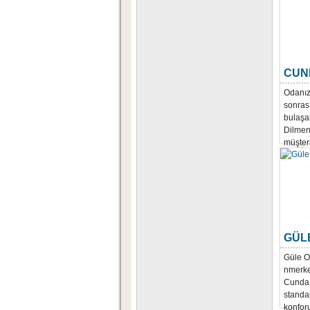
CUN
Odanız
sonras
bulaşa
Dilmen
müşteri
GÜL
Güle Ot
nmerkez
Cunda 
standar
konforu