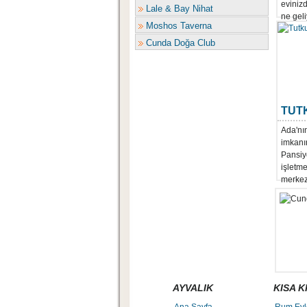
evinizd
Lale & Bay Nihat
ne geli
Moshos Taverna
Cunda Doğa Club
TUT
Ada'nı
imkanı
Pansiyo
işletm
merkezi
AYVALIK
KISA K