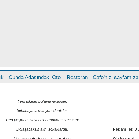
ık - Cunda Adasındaki Otel - Restoran - Cafe'nizi sayfamıza e
Yeni ülkeler bulamayacaksın,
bulamayacaksın yeni denizler.
Hep peşinde izleyecek durmadan seni kent
Dolaşacaksın aynı sokaklarda.
Reklam Tel:
0 
Ve aynı mahallede yaşlanacaksın
(Sadece reklam b