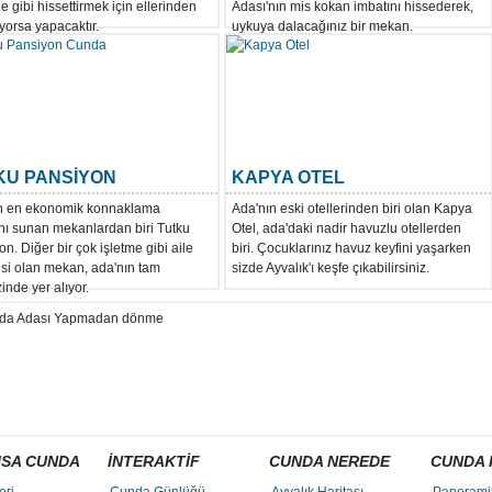
e gibi hissettirmek için ellerinden
Adası'nın mis kokan imbatını hissederek,
yorsa yapacaktır.
uykuya dalacağınız bir mekan.
KU PANSİYON
KAPYA OTEL
n en ekonomik konnaklama
Ada'nın eski otellerinden biri olan Kapya
nı sunan mekanlardan biri Tutku
Otel, ada'daki nadir havuzlu otellerden
n. Diğer bir çok işletme gibi aile
biri. Çocuklarınız havuz keyfini yaşarken
esi olan mekan, ada'nın tam
sizde Ayvalık'ı keşfe çıkabilirsiniz.
nde yer alıyor.
ISA CUNDA
İNTERAKTİF
CUNDA NEREDE
CUNDA 