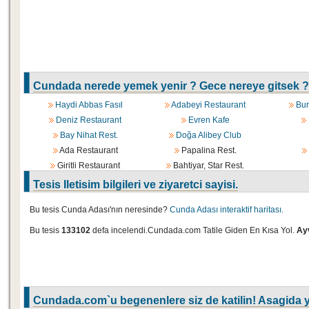
Cundada nerede yemek yenir ? Gece nereye gitsek ?
Haydi Abbas Fasıl
Adabeyi Restaurant
Bur
Deniz Restaurant
Evren Kafe
Bay Nihat Rest.
Doğa Alibey Club
Ada Restaurant
Papalina Rest.
Giritli Restaurant
Bahtiyar, Star Rest.
Tesis Iletisim bilgileri ve ziyaretci sayisi.
Bu tesis Cunda Adası'nın neresinde?
Cunda Adası interaktif haritası.
Bu tesis
133102
defa incelendi.Cundada.com Tatile Giden En Kısa Yol.
Ayv
Cundada.com`u begenenlere siz de katilin! Asagida y