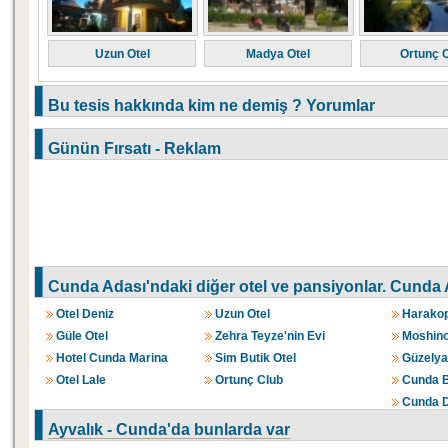
Uzun Otel
Madya Otel
Ortunç 
Bu tesis hakkında kim ne demiş ? Yorumlar
Günün Fırsatı - Reklam
Cunda Adası'ndaki diğer otel ve pansiyonlar.
Cunda A
Otel Deniz
Uzun Otel
Harakop
Güle Otel
Zehra Teyze'nin Evi
Moshino
Hotel Cunda Marina
Sim Butik Otel
Güzelyal
Otel Lale
Ortunç Club
Cunda B
Cunda D
Ayvalık - Cunda'da bunlarda var