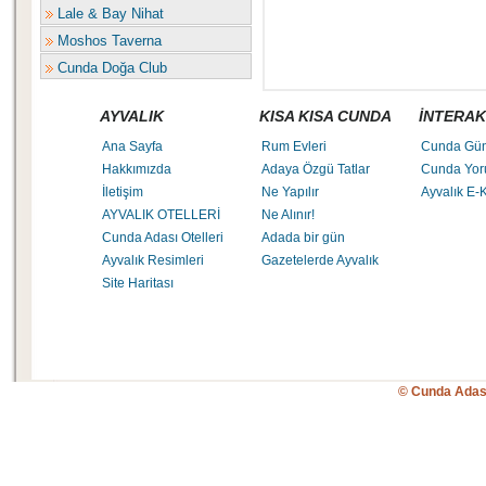
Lale & Bay Nihat
Moshos Taverna
Cunda Doğa Club
AYVALIK
KISA KISA CUNDA
İNTERAK
Ana Sayfa
Rum Evleri
Cunda Gü
Hakkımızda
Adaya Özgü Tatlar
Cunda Yor
İletişim
Ne Yapılır
Ayvalık E-K
AYVALIK OTELLERİ
Ne Alınır!
Cunda Adası Otelleri
Adada bir gün
Ayvalık Resimleri
Gazetelerde Ayvalık
Site Haritası
© Cunda Adas