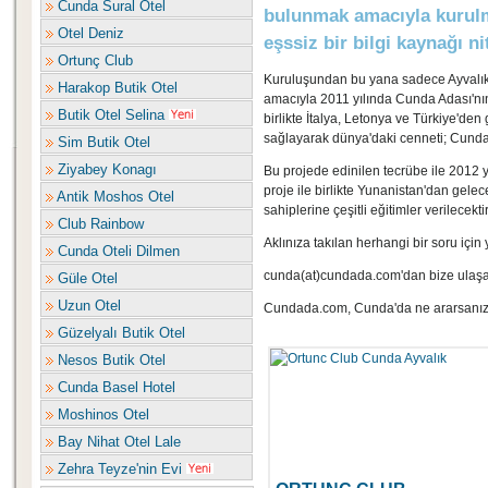
Cunda Sural Otel
bulunmak amacıyla kurulmu
Otel Deniz
eşssiz bir bilgi kaynağı ni
Ortunç Club
Kuruluşundan bu yana sadece Ayvalık,
Harakop Butik Otel
amacıyla 2011 yılında Cunda Adası'nın i
Butik Otel Selina
birlikte İtalya, Letonya ve Türkiye'den
sağlayarak dünya'daki cenneti; Cunda 
Sim Butik Otel
Ziyabey Konagı
Bu projede edinilen tecrübe ile 2012 yı
proje ile birlikte Yunanistan'dan gele
Antik Moshos Otel
sahiplerine çeşitli eğitimler verilecektir
Club Rainbow
Aklınıza takılan herhangi bir soru için y
Cunda Oteli Dilmen
cunda(at)cundada.com'dan bize ulaşabi
Güle Otel
Uzun Otel
Cundada.com, Cunda'da ne ararsanız
Güzelyalı Butik Otel
Nesos Butik Otel
Cunda Basel Hotel
Moshinos Otel
Bay Nihat Otel Lale
Zehra Teyze'nin Evi