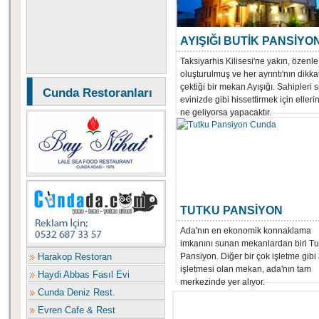
AYIŞIĞI BUTİK PANSİYO
Taksiyarhis Kilisesi'ne yakın, özenle
oluşturulmuş ve her ayrıntı'nın dikka
çektiği bir mekan Ayışığı. Sahipleri si
Cunda Restoranları
evinizde gibi hissettirmek için eller
ne geliyorsa yapacaktır.
TUTKU PANSİYON
Ada'nın en ekonomik konnaklama
imkanını sunan mekanlardan biri Tu
Harakop Restoran
Pansiyon. Diğer bir çok işletme gibi 
işletmesi olan mekan, ada'nın tam
Haydi Abbas Fasıl Evi
merkezinde yer alıyor.
Cunda Deniz Rest.
Evren Cafe & Rest