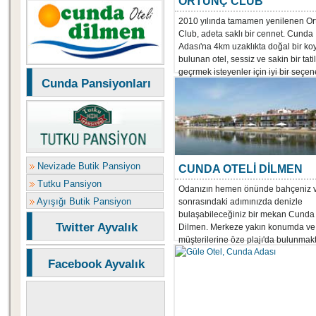
ORTUNÇ CLUB
2010 yılında tamamen yenilenen Or
Club, adeta saklı bir cennet. Cunda
Adası'na 4km uzaklıkta doğal bir ko
bulunan otel, sessiz ve sakin bir tatil
geçrmek isteyenler için iyi bir seçen
Cunda Pansiyonları
Nevizade Butik Pansiyon
CUNDA OTELİ DİLMEN
Tutku Pansiyon
Odanızın hemen önünde bahçeniz 
Ayışığı Butik Pansiyon
sonrasındaki adımınızda denizle
bulaşabileceğiniz bir mekan Cunda 
Twitter Ayvalık
Dilmen. Merkeze yakın konumda ve 
müşterilerine öze plajı'da bulunmakt
Facebook Ayvalık