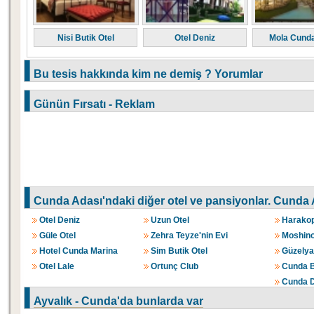
Nisi Butik Otel
Otel Deniz
Mola Cunda
Bu tesis hakkında kim ne demiş ? Yorumlar
Günün Fırsatı - Reklam
Cunda Adası'ndaki diğer otel ve pansiyonlar.
Cunda A
Otel Deniz
Uzun Otel
Harakop
Güle Otel
Zehra Teyze'nin Evi
Moshino
Hotel Cunda Marina
Sim Butik Otel
Güzelyal
Otel Lale
Ortunç Club
Cunda B
Cunda D
Ayvalık - Cunda'da bunlarda var