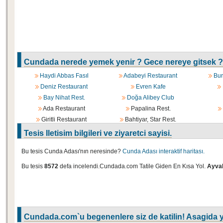
Cundada nerede yemek yenir ? Gece nereye gitsek ?
Haydi Abbas Fasıl
Adabeyi Restaurant
Bur
Deniz Restaurant
Evren Kafe
Bay Nihat Rest.
Doğa Alibey Club
Ada Restaurant
Papalina Rest.
Giritli Restaurant
Bahtiyar, Star Rest.
Tesis Iletisim bilgileri ve ziyaretci sayisi.
Bu tesis Cunda Adası'nın neresinde?
Cunda Adası interaktif haritası.
Bu tesis
8572
defa incelendi.Cundada.com Tatile Giden En Kısa Yol.
Ayval
Cundada.com`u begenenlere siz de katilin! Asagida y