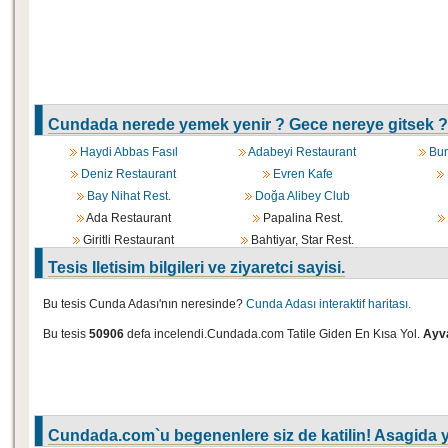
Cundada nerede yemek yenir ? Gece nereye gitsek ?
Haydi Abbas Fasıl
Adabeyi Restaurant
Bur
Deniz Restaurant
Evren Kafe
Bay Nihat Rest.
Doğa Alibey Club
Ada Restaurant
Papalina Rest.
Giritli Restaurant
Bahtiyar, Star Rest.
Tesis Iletisim bilgileri ve ziyaretci sayisi.
Bu tesis Cunda Adası'nın neresinde?
Cunda Adası interaktif haritası.
Bu tesis
50906
defa incelendi.Cundada.com Tatile Giden En Kısa Yol.
Ayva
Cundada.com`u begenenlere siz de katilin! Asagida y