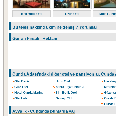
Nisi Butik Otel
Uzun Otel
Mola Cunda
Bu tesis hakkında kim ne demiş ? Yorumlar
Günün Fırsatı - Reklam
Cunda Adası'ndaki diğer otel ve pansiyonlar.
Cunda A
Otel Deniz
Uzun Otel
Harakop
Güle Otel
Zehra Teyze'nin Evi
Moshino
Hotel Cunda Marina
Sim Butik Otel
Güzelyal
Otel Lale
Ortunç Club
Cunda B
Cunda D
Ayvalık - Cunda'da bunlarda var