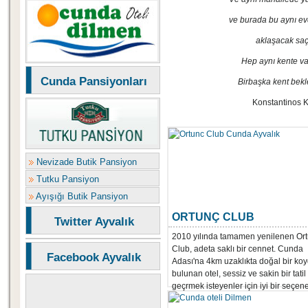
ve burada bu aynı e
aklaşacak saç
Hep aynı kente va
Cunda Pansiyonları
Birbaşka kent bek
Konstantinos K
Nevizade Butik Pansiyon
Tutku Pansiyon
Ayışığı Butik Pansiyon
ORTUNÇ CLUB
Twitter Ayvalık
2010 yılında tamamen yenilenen Or
Club, adeta saklı bir cennet. Cunda
Facebook Ayvalık
Adası'na 4km uzaklıkta doğal bir ko
bulunan otel, sessiz ve sakin bir tatil
geçrmek isteyenler için iyi bir seçen