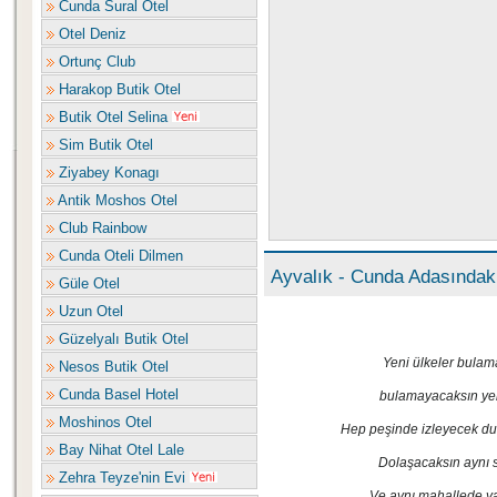
Cunda Sural Otel
Otel Deniz
Ortunç Club
Harakop Butik Otel
Butik Otel Selina
Sim Butik Otel
Ziyabey Konagı
Antik Moshos Otel
Club Rainbow
Cunda Oteli Dilmen
Ayvalık - Cunda Adasındaki 
Güle Otel
Uzun Otel
Güzelyalı Butik Otel
Yeni ülkeler bulam
Nesos Butik Otel
Cunda Basel Hotel
bulamayacaksın yen
Moshinos Otel
Hep peşinde izleyecek du
Bay Nihat Otel Lale
Dolaşacaksın aynı 
Zehra Teyze'nin Evi
Ve aynı mahallede y