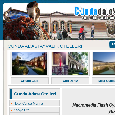
A
CUNDA ADASI AYVALIK OTELLERI
Ortunç Club
Otel Deniz
Mola Cunda
Cunda Adası Otelleri
Hotel Cunda Marina
Macromedia Flash Oyna
Kapya Otel
yük