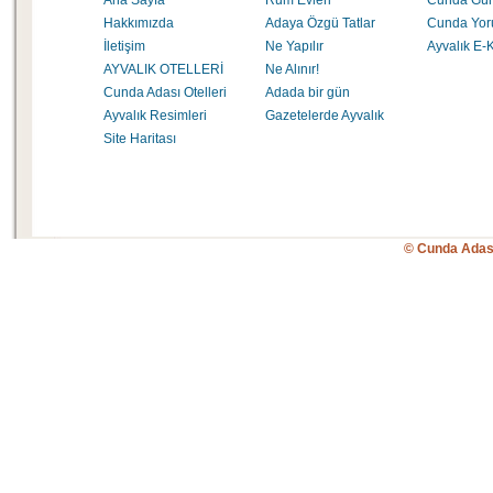
Ana Sayfa
Rum Evleri
Cunda Gü
Hakkımızda
Adaya Özgü Tatlar
Cunda Yor
İletişim
Ne Yapılır
Ayvalık E-K
AYVALIK OTELLERİ
Ne Alınır!
Cunda Adası Otelleri
Adada bir gün
Ayvalık Resimleri
Gazetelerde Ayvalık
Site Haritası
© Cunda Adas