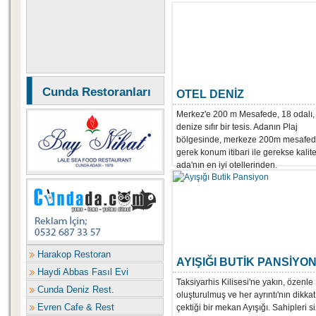
Cunda Restoranları
OTEL DENİZ
Merkez'e 200 m Mesafede, 18 odalı,
denize sıfır bir tesis. Adanın Plaj
bölgesinde, merkeze 200m mesafe
gerek konum itibari ile gerekse kalite
ada'nın en iyi otellerinden.
Harakop Restoran
AYIŞIĞI BUTİK PANSİYO
Haydi Abbas Fasıl Evi
Taksiyarhis Kilisesi'ne yakın, özenle
Cunda Deniz Rest.
oluşturulmuş ve her ayrıntı'nın dikkat
Evren Cafe & Rest
çektiği bir mekan Ayışığı. Sahipleri si