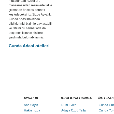
mutfağından lezzetler ,
manzarasından resimlerle tatile
çıkmadan önce bu cenneti
keşfedeceksiniz. Sizde Ayvalık,
Cunda Adası hakkında
bildiklerinizi bizimle paylaşabilir
ve tatilini bu cennet ada da
geçirmek isteyen kişilere
yardımda bulunabilirsiniz.
Cunda Adasi otelleri
AYVALIK
KISA KISA CUNDA
İNTERAK
Ana Sayfa
Rum Evleri
Cunda Gü
Hakkımızda
Adaya Özgü Tatlar
Cunda Yor