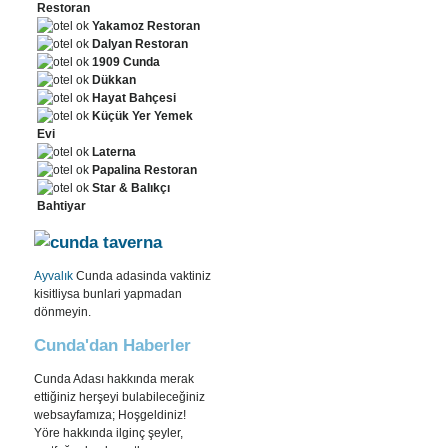
Restoran
Yakamoz Restoran
Dalyan Restoran
1909 Cunda
Dükkan
Hayat Bahçesi
Küçük Yer Yemek
Evi
Laterna
Papalina Restoran
Star & Balıkçı
Bahtiyar
Ayvalık
Cunda adasinda vaktiniz
kisitliysa bunlari yapmadan
dönmeyin.
Cunda'dan Haberler
Cunda Adası hakkında merak
ettiğiniz herşeyi bulabileceğiniz
websayfamıza; Hoşgeldiniz!
Yöre hakkında ilginç şeyler,