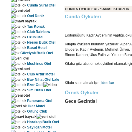
Cunda Sural Otel
CUNDA ÖYKÜLERİ - SANAL KİTAPLIK
Otel Deniz
Cunda Öyküleri
Taş Konak
Club Rainbow
Editörlüğünü Kadir Aydemir'in yaptığı, okur
Uzun Otel
Nesos Butik Otel
Kitapta öyküleri bulunan yazarlar; Alper
Basel Hotel
Uludere, Kadir Aydemir, Mehmet Ünver, 
Güzelyalı Butik Otel
Sinem Karhan, Ulus Fatih ve Yıldırım Bora
Moshinos Otel
Kitaba göz atıp, örnek öyküleri okumak için 
Club Artur Motel
Bay Nihat Otel Lale
Kitabı satın almak için;
ideefixe
Ezer Otel
Sim Butik Otel
Örnek Öyküler
Panorama Otel
Gece Gezintisi
İlker Motel
Ortunç Club
Harakop Butik Otel
Sayılgan Motel