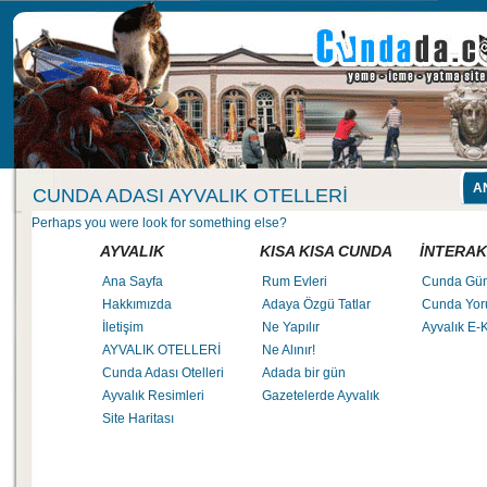
A
CUNDA ADASI AYVALIK OTELLERI
Perhaps you were look for something else?
AYVALIK
KISA KISA CUNDA
İNTERAK
Ana Sayfa
Rum Evleri
Cunda Gü
Hakkımızda
Adaya Özgü Tatlar
Cunda Yor
İletişim
Ne Yapılır
Ayvalık E-K
AYVALIK OTELLERİ
Ne Alınır!
Cunda Adası Otelleri
Adada bir gün
Ayvalık Resimleri
Gazetelerde Ayvalık
Site Haritası