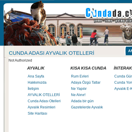
A
CUNDA ADASI AYVALIK OTELLERI
Not Authorized
AYVALIK
KISA KISA CUNDA
İNTERAK
Ana Sayfa
Rum Evleri
Cunda Gü
Hakkımızda
Adaya Özgü Tatlar
Cunda Yor
İletişim
Ne Yapılır
Ayvalık E-K
AYVALIK OTELLERİ
Ne Alınır!
Cunda Adası Otelleri
Adada bir gün
Ayvalık Resimleri
Gazetelerde Ayvalık
Site Haritası