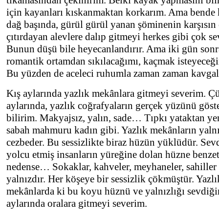
tıkamasından çekinirim. Belki kayak yapmasını bi
için kayanları kıskanmaktan korkarım. Ama bende k
dağ başında, gürül gürül yanan şöminenin karşısın 
çıtırdayan alevlere dalıp gitmeyi herkes gibi çok se
Bunun düşü bile heyecanlandırır. Ama iki gün sonr
romantik ortamdan sıkılacağımı, kaçmak isteyeceği
Bu yüzden de aceleci ruhumla zaman zaman kavgal
Kış aylarında yazlık mekânlara gitmeyi severim. Ç
aylarında, yazlık coğrafyaların gerçek yüzünü göst
bilirim. Makyajsız, yalın, sade… Tıpkı yataktan ye
sabah mahmuru kadın gibi. Yazlık mekânların yalnı
cezbeder. Bu sessizlikte biraz hüzün yüklüdür. Sevd
yolcu etmiş insanların yüreğine dolan hüzne benze
nedense… Sokaklar, kahveler, meyhaneler, sahiller
yalnızdır. Her köşeye bir sessizlik çökmüştür. Yazlı
mekânlarda ki bu koyu hüznü ve yalnızlığı sevdiği
aylarında oralara gitmeyi severim.