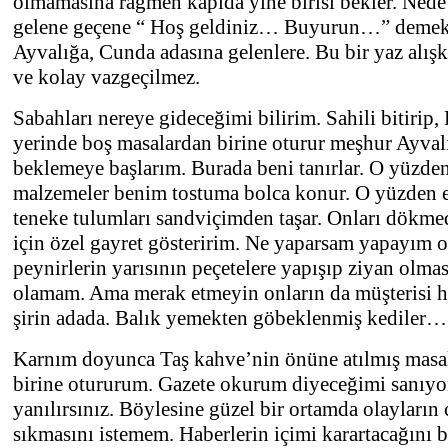
olmamasına rağmen kapıda yine birisi bekler. Nede
gelene geçene “ Hoş geldiniz… Buyurun…” demek 
Ayvalığa, Cunda adasına gelenlere. Bu bir yaz alışk
ve kolay vazgeçilmez.
Sabahları nereye gideceğimi bilirim. Sahili bitirip,
yerinde boş masalardan birine oturur meşhur Ayval
beklemeye başlarım. Burada beni tanırlar. O yüzde
malzemeler benim tostuma bolca konur. O yüzden 
teneke tulumları sandviçimden taşar. Onları dökm
için özel gayret gösteririm. Ne yaparsam yapayım 
peynirlerin yarısının peçetelere yapışıp ziyan olma
olamam. Ama merak etmeyin onların da müşterisi h
şirin adada. Balık yemekten göbeklenmiş kediler…
Karnım doyunca Taş kahve’nin önüne atılmış masa
birine otururum. Gazete okurum diyeceğimi sanıyo
yanılırsınız. Böylesine güzel bir ortamda olayların
sıkmasını istemem. Haberlerin içimi karartacağını b