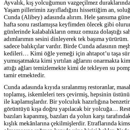
Ayvalık, kış yolcuğumun vazgeçilmez duraklarından
Yaşam pillerimin zayıfladığını hissettiğim an, sol
Cunda (Alibey) adasında alırım. Hele şansıma güneş
hafta sonu rastlamışsa keyfimden ölecek gibi oluru
günlerinde kalabalıkların omuz omuza dolaştığı sa
adımlarımın sesini dinleyerek tek başıma yürürüm.
sadece balıkçılar vardır. Birde Cunda adasının meş
kedileri… Kimi öğle yemeği için ahtapot’u taşa sür
yumuşatmakta kimi yırtılan ağlarını onarmakta ki
attığı ağları temizlemekte kimi de tekleyen su pom
tamir etmektedir.
Cunda adasında kıyıda sıralanmış restoranlar, masal
toplamış, iskemleleri ters çevirmiş, hepsinin üstün
ile kaplamışlardır. Bir yolculuk hazırlığına benzeti
görüntüyü kışa doğru yapılacak bir yolcuğa… Rest
bazıları kapanmış, bazıları da yolun karşı tarafınd
kışlık mekânlarına çekilmişlerdir. Etraflarında kims