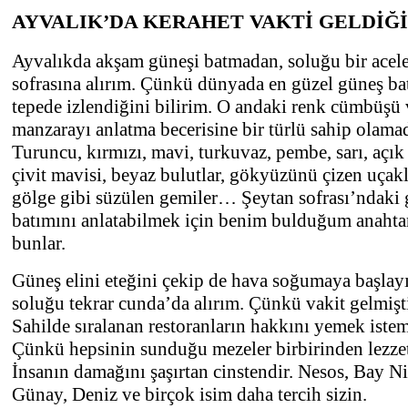
AYVALIK’DA KERAHET VAKTİ GELDİĞ
Ayvalıkda akşam güneşi batmadan, soluğu bir acel
sofrasına alırım. Çünkü dünyada en güzel güneş ba
tepede izlendiğini bilirim. O andaki renk cümbüşü 
manzarayı anlatma becerisine bir türlü sahip olama
Turuncu, kırmızı, mavi, turkuvaz, pembe, sarı, açık
çivit mavisi, beyaz bulutlar, gökyüzünü çizen uçakla
gölge gibi süzülen gemiler… Şeytan sofrası’ndaki
batımını anlatabilmek için benim bulduğum anahta
bunlar.
Güneş elini eteğini çekip de hava soğumaya başlay
soluğu tekrar cunda’da alırım. Çünkü vakit gelmişti
Sahilde sıralanan restoranların hakkını yemek iste
Çünkü hepsinin sunduğu mezeler birbirinden lezzet
İnsanın damağını şaşırtan cinstendir. Nesos, Bay Ni
Günay, Deniz ve birçok isim daha tercih sizin.