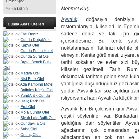
Oteller Spot
Mehmet Kuş
Yemek Kültürü
Ayvalık
; doğasıyla deniziyle, t
Cunda Adası Otelleri
restoranlarıyla, kiliseleri ile Ege’
sadece deniz ve tatil için gid
Otel Deniz
Cunda DoğaMotel
içersindesiniz. Bu kente yaptı
Kapya Otel
noktalanmasın! Tatilinizi otel ile 
Cunda Edina Hotel
etmeyin. Kentte görülmesi, ziyaret 
Cunda Sural Otel
tarihi sokaklar ve evler, sizi büy
Bıyıklı Beach Butik
Otel
kiliseler gezilmeli. Tarihi Rum
Madya Otel
dokunarak tarihten gelen sese kul
Nisi Butik Otel
yaptığınızı düşündüğünüz gezi aslınd
Ada Kamping Motel
Battalos Küçük Otel
yoldur. Ayvalık’tan söz açıldığı 
YundAntik Cunda
istiyorsanız hadi Ayvalık’a küçük bi
Haliç Park Otel
Erol Otel
Ayvalık İsmiBirçok isim gibi Ayva
Mola Cunda Otel
çeşitli söylentiler var. Bunlard
Siyah Lale Butik Otel
geldiğine dair söylentiler. Ay
Cundavilla Otel
Sobe Otel
ağaçlarının çok olmasından ge
Ortunç Club
ağaçlarından en çok nar ve a