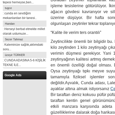
tepesi herneyse,ben...
işleme tesislerine götürülüyor. İk
tugce
ağacın gövdesi kavranıyor ve sil
: cunda en sevdiğim
üzerine düşüyor. Bir hafta son
mekanlardan bir tanesi..
olgunlaşan zeytinler tekrar toplanıyo
Handan
: Herseyi berbat etmekte millet
“Kalite ile verim ters orantılı”
olarak ustumuze...
Sezer Tahmaz
Zeytincilikte önemli bir bilgidir bu
: Kaleminize sağlık,aklımdaki
kilo zeytinden 1 kilo zeytinyağı çıka
soru...
verimin düşmesi gerekiyor. Yani 1
üzeyir TÜRKER
zeytinyağının kalitesi artmış demek
: CUNDA ADASINA 5-6 KİŞİLİK
en önemli özelliği doğal olması. Di
TEKNE İLE...
Oysa zeytinyağı tıpkı meyve suyu
Google Ads
tamamıyla fiziksel işlemler so
değildir.Ayvalık, Cunda adası, Lal
ayaklar altına almak istiyorsanız
Ce
Bir taraftan deniz kokusu püfür pü
taraftan kentin genel görünümünü
etkili manzara karşısında adeta
güzelliklerine dalarak doğa harikas