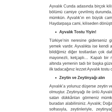
Ayvalık Cunda adasında birçok kilis
bölümü camiye çevrilmiş durumda.
mümkün. Ayvalık’ın en büyük cami
Haydarpaşa cami, kiliseden dönüşt
Ayvalık Tostu Yiyin!
Türkiye’nin neresine giderseniz 
yemek vardır. Ayvalıkta ise kendi a
bildiğimiz diğer tostlardan çok dah
mayonezli, ketçaplı… Kapalı bir m
altında yemenin tadı bir başka güz
ilk tadacağınız lezzet Ayvalık tostu 
Zeytin ve Zeytinyağı alın
Ayvalık’a yolunuz düşerse zeytin ve
olmuştur. Zeytinyağı ile ünlü Ayval
satan dükkânları görmeniz mümkü
buradan alabilirsiniz. Ayvalık; Doğas
sofrasıyla, zeytinleriyle, zeytin