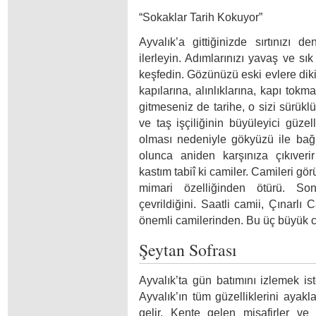
“Sokaklar Tarih Kokuyor”
Ayvalık’a gittiğinizde sırtınızı
ilerleyin. Adımlarınızı yavaş ve sık
keşfedin. Gözünüzü eski evlere dikin
kapılarına, alınlıklarına, kapı tokm
gitmeseniz de tarihe, o sizi sürüklü
ve taş işçiliğinin büyüleyici güzel
olması nedeniyle gökyüzü ile bağl
olunca aniden karşınıza çıkıveri
kastım tabiî ki camiler. Camileri gör
mimari özelliğinden ötürü. Son
çevrildiğini. Saatli camii, Çınarlı
önemli camilerinden. Bu üç büyük c
Şeytan Sofrası
Ayvalık’ta gün batımını izlemek ist
Ayvalık’ın tüm güzelliklerini ayakla
gelir. Kente gelen misafirler ve 