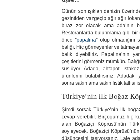
kişiler…
Günün son ışıkları denizin üzerind
gezintiden vazgeçip ağır ağır loka
biraz zor olacak ama ada’nın bal
Restoranlarda bulunmama gibi bir 
önce “
papalina
” olup olmadığını 
balığı. Hiç görmeyenler ve tatmaya
balık diyebiliriz. Papalina’nın ya
çeşitlerini görmeniz mümkün. Balığı
süslüyor. Adada, ahtapot, ıstako
ürünlerini bulabilirsiniz. Adadak
sonra sakın ama sakın fıstık tatlısı
Türkiye’nin ilk Boğaz Kö
Şimdi sorsak Türkiye’nin ilk boğa
cevap verebilir. Birçoğumuz hiç k
alan Boğaziçi Köprüsü’nün Türk
söyleyecek. Boğaziçi Köprüsü’nün
düşüncesini taşıyorsanız, Lale a