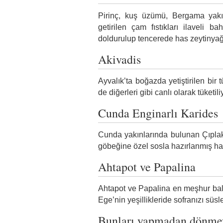
Pirinç, kuş üzümü, Bergama yakı
getirilen çam fıstıkları ilaveli b
doldurulup tencerede has zeytinyağı i
Akivadis
Ayvalık’ta boğazda yetiştirilen bir
de diğerleri gibi canlı olarak tüketili
Cunda Enginarlı Karides
Cunda yakınlarında bulunan Çıplak 
göbeğine özel sosla hazırlanmış ha
Ahtapot ve Papalina
Ahtapot ve Papalina en meşhur balık
Ege’nin yeşillikleride sofranızı süsle
Bunları yapmadan dönme