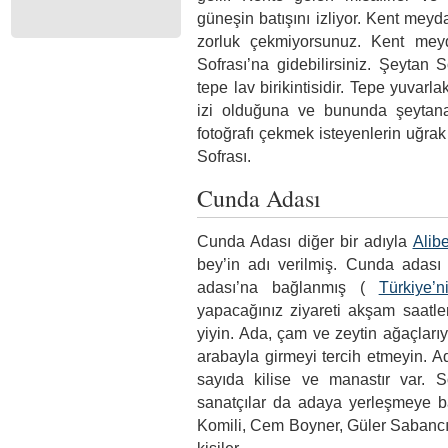
güneşin batışını izliyor. Kent mey
zorluk çekmiyorsunuz. Kent mey
Sofrası’na gidebilirsiniz. Şeytan 
tepe lav birikintisidir. Tepe yuvarl
izi olduğuna ve bununda şeytana 
fotoğrafı çekmek isteyenlerin uğrak 
Sofrası.
Cunda Adası
Cunda Adası diğer bir adıyla
Alib
bey’in adı verilmiş. Cunda adası
adası’na bağlanmış (
Türkiye’
yapacağınız ziyareti akşam saatl
yiyin. Ada, çam ve zeytin ağaçları
arabayla girmeyi tercih etmeyin. A
sayıda kilise ve manastır var. 
sanatçılar da adaya yerleşmeye ba
Komili, Cem Boyner, Güler Sabancı