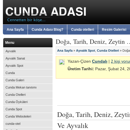
Ana Sayfa
Cunda Adası Blog?
Cunda otelleri
Resim Galerisi
Doğa, Tarih, Deniz, Zeytin
Menu
Ana Sayfa
»
Ayvalık Spot
,
Cunda Otelleri
» Doğa,
Ayvalık
Ayvalık Sanat
Yazan-Çizen
Cundalı
|
2 kişi yor
Ayvalık Spot
Üretim Tarihi:
Pazar, Şubat 24, 
Cunda
Cunda Galeri
Cunda Mekan tanıtımı
Cunda Otelleri
Cunda Öyküleri
Cunda Spot
Doğa, Tarih, Deniz, Zey
Cunda Websiteleri
Ve Ayvalık
cunda-otel