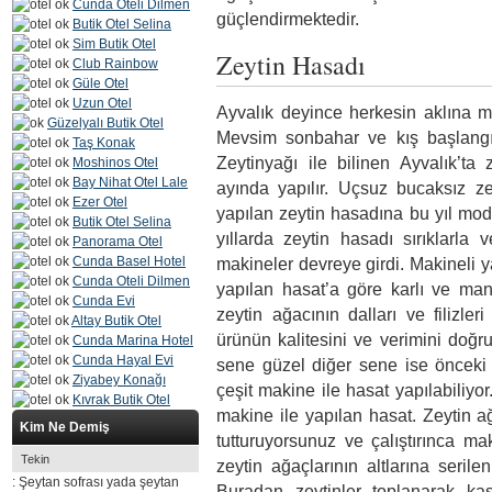
Cunda Oteli Dilmen
güçlendirmektedir.
Butik Otel Selina
Sim Butik Otel
Zeytin Hasadı
Club Rainbow
Güle Otel
Uzun Otel
Ayvalık deyince herkesin aklına mu
Güzelyalı Butik Otel
Mevsim sonbahar ve kış başlang
Taş Konak
Zeytinyağı ile bilinen Ayvalık’t
Moshinos Otel
Bay Nihat Otel Lale
ayında yapılır. Uçsuz bucaksız zey
Ezer Otel
yapılan zeytin hasadına bu yıl mo
Butik Otel Selina
yıllarda zeytin hasadı sırıklarla v
Panorama Otel
Cunda Basel Hotel
makineler devreye girdi. Makineli 
Cunda Oteli Dilmen
yapılan hasat’a göre karlı ve mant
Cunda Evi
zeytin ağacının dalları ve filizleri
Altay Butik Otel
ürünün kalitesini ve verimini doğru
Cunda Marina Hotel
Cunda Hayal Evi
sene güzel diğer sene ise önceki
Ziyabey Konağı
çeşit makine ile hasat yapılabiliyor
Kıvrak Butik Otel
makine ile yapılan hasat. Zeytin ağ
Kim Ne Demiş
tutturuyorsunuz ve çalıştırınca ma
Tekin
zeytin ağaçlarının altlarına serile
: Şeytan sofrası yada şeytan
Buradan zeytinler toplanarak kas