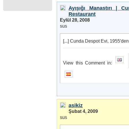
Ayışığı Manastırı | Cu
Restaurant
Eylül 28, 2008
sus
[...] Cunda Despot Evi, 1955′den 
View this Comment in:
asikiz
Şubat 4, 2009
sus