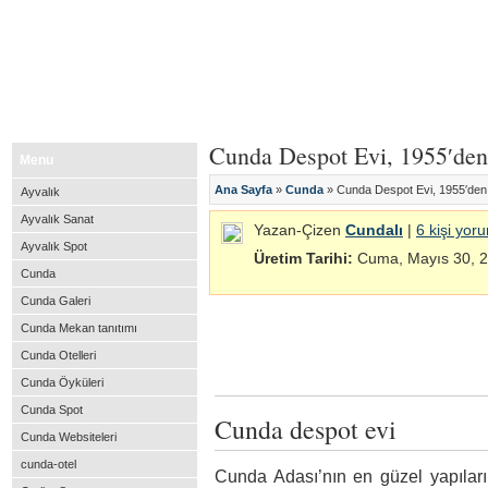
Ana Sayfa
Cunda Adası Blog?
Cunda otelleri
Resim Galerisi
Cunda Despot Evi, 1955′de
Menu
Ana Sayfa
»
Cunda
» Cunda Despot Evi, 1955′den
Ayvalık
Ayvalık Sanat
Yazan-Çizen
Cundalı
|
6 kişi yor
Ayvalık Spot
Üretim Tarihi:
Cuma, Mayıs 30, 
Cunda
Cunda Galeri
Cunda Mekan tanıtımı
Cunda Otelleri
Cunda Öyküleri
Cunda Spot
Cunda despot evi
Cunda Websiteleri
cunda-otel
Cunda Adası’nın en güzel yapıları