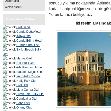
Oteller Spot
sonucu yıkılma noktasında. Aslında
Yemek Kültürü
kadar sahip çıktığımızında bir gös
Yorumlarınızı bekliyoruz.
Cunda Adası Otelleri
İki resim arasındaki
Otel Deniz
Cunda DoğaMotel
Kapya Otel
Cunda Edina Hotel
Cunda Sural Otel
Bıyıklı Beach Butik
Otel
Madya Otel
Nisi Butik Otel
Ada Kamping Motel
Battalos Küçük Otel
YundAntik Cunda
Haliç Park Otel
Erol Otel
Mola Cunda Otel
Siyah Lale Butik Otel
Cundavilla Otel
Sobe Otel
Ortunç Club