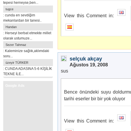
tepesi herneyse,ben...
tugce
: cunda en sevdiğim
View this Comment in:
mekanlardan bir tanesi..
Handan
: Herseyi berbat etmekte millet
olarak ustumuze...
Sezer Tahmaz
: Kaleminize sağlık,aklımdaki
soru...
selçuk akçay
üzeyir TÜRKER
Ağustos 19, 2008
: CUNDA ADASINA 5-6 KİŞİLİK
sus
TEKNE İLE...
Google Ads
Bence önündeki suyu doldurmu
tarihi eserler bir bir yok oluyor
View this Comment in: