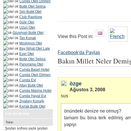
Cunda Oteli Dilmen
Butik Otel Selina
Sim Butik Otel
Club Rainbow
Güle Otel
Uzun Otel
Güzelyalı Butik Otel
View this Post in:
Taş Konak
Moshinos Otel
Bay Nihat Otel Lale
Facebook'da Paylas
Ezer Otel
Bakın Millet Neler Demi
Butik Otel Selina
Panorama Otel
Cunda Basel Hotel
Cunda Oteli Dilmen
Cunda Evi
özge
Altay Butik Otel
Ağustos 3, 2008
Cunda Marina Hotel
sus
Cunda Hayal Evi
Ziyabey Konağı
Kıvrak Butik Otel
önündeki denize ne olmuş?
Kim Ne Demiş
tamam bu bina terk edilmiş am
Tekin
yapıyı
: Şeytan sofrası yada şeytan