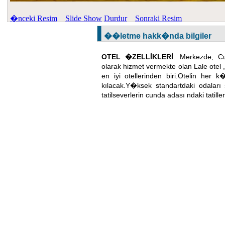
�nceki Resim
Slide Show
Durdur
Sonraki Resim
��letme hakk�nda bilgiler
OTEL �ZELLİKLERİ
: Merkezde, Cu
olarak hizmet vermekte olan Lale otel 
en iyi otellerinden biri.Otelin her k
kılacak.Y�ksek standartdaki odaları
tatilseverlerin cunda adası ndaki tatille