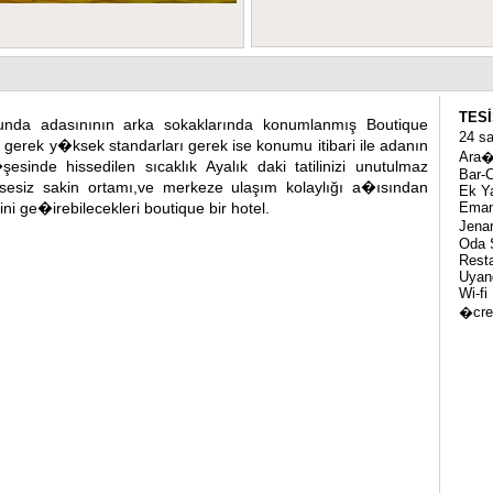
TES
nda adasınının arka sokaklarında konumlanmış Boutique
24 s
, gerek y�ksek standarları gerek ise konumu itibari ile adanın
Ara�
�şesinde hissedilen sıcaklık Ayalık daki tatilinizi unutulmaz
Bar-
 sesiz sakin ortamı,ve merkeze ulaşım kolaylığı a�ısından
Ek Y
rini ge�irebilecekleri boutique bir hotel.
Eman
Jena
Oda S
Rest
Uyan
Wi-fi
�cre