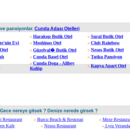
ve pansiyonlar.
Cunda Adası Otelleri
Harakop Butik Otel
Sural Butik Otel
e'nin Evi
Moshinos Otel
Club Rainbow
Otel
Nesos Butik Otel
Güzelyal� Butik Otel
ub
Cunda Basel Otel
Tutku Pansiyon
Cunda Doga - Alibey
Kapya Apart Otel
Kulüp
r
ece nereye gitsek ? Denize nerede girsek ?
 Restaurant
Burcu Beach & Restoran
Meze Restaura
en Kafe
Nesos Restaurant
Lyra Veranda