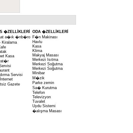
İS �ZELLİKLERİ
ODA �ZELLİKLERİ
aat a�ık �nb�ro
F�n Makinası
Havlu
 Kiralama
Kasa
Cafe
Klima
atak
Makyaj Masası
et Kasa
Merkezi Isıtma
rat�r
Merkezi Soğutma
ervisi
Merkezi Soğutma
aurant
Minibar
dırma Servisi
M�zik
 İnternet
Parke zemin
tsiz Gazete
Sa� Kurutma
Telefon
Televizyon
Tuvalet
Uydu Sistemi
�alışma Masası