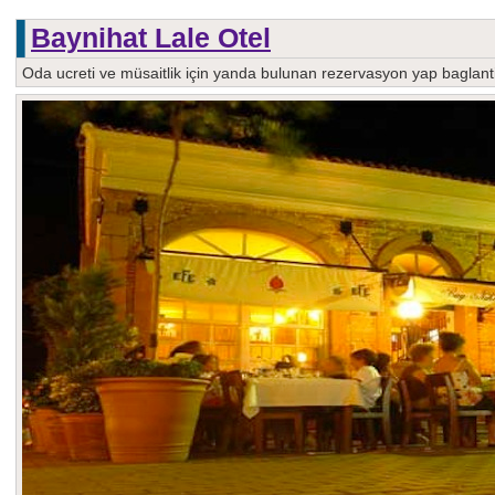
Baynihat Lale Otel
Oda ucreti ve müsaitlik için yanda bulunan rezervasyon yap baglantis