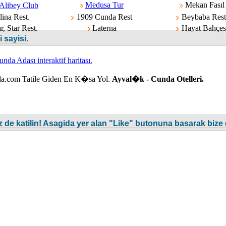
Medusa Tur
Mekan Fasıl
libey Club
ina Rest.
1909 Cunda Rest
Beybaba Rest
, Star Rest.
Laterna
Hayat Bahçes
i sayisi.
unda Adası interaktif haritası.
da.com Tatile Giden En K�sa Yol.
Ayval�k - Cunda Otelleri.
de katilin! Asagida yer alan "Like" butonuna basarak bize 