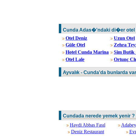
Cunda Adas�'ndaki di�er otel 
Otel Deniz
Uzun Otel
Güle Otel
Zehra Teyz
Hotel Cunda Marina
Sim Butik 
Otel Lale
Ortunç Cl
Ayvalık - Cunda'da bunlarda va
Cundada nerede yemek yenir ? G
Haydi Abbas Fasıl
Adabeyi
Deniz Restaurant
Evr