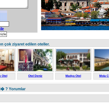
ile
çok ziyaret edilen oteller.
k Otel
Otel Deniz
Madya Otel
Mola C
i� ? Yorumlar