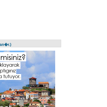
an�r.)