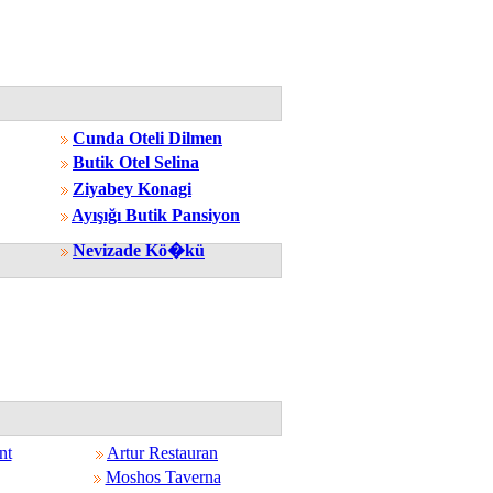
Cunda Oteli Dilmen
Butik Otel Selina
Ziyabey Konagi
Ayışığı Butik Pansiyon
Nevizade Kö�kü
nt
Artur Restauran
Moshos Taverna