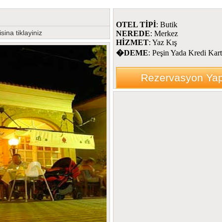
OTEL TİPİ
: Butik
ina tiklayiniz
NEREDE
: Merkez
HİZMET
: Yaz Kış
�DEME
: Peşin Yada Kredi Kart
Rezervasyon Ya