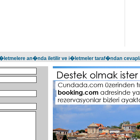
etmelere an�nda iletilir ve i�letmeler taraf�ndan cevapl