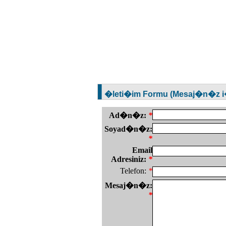
�leti�im Formu (Mesaj�n�z i�l
Ad�n�z:
*
Soyad�n�z:
*
Email
Adresiniz:
*
Telefon:
*
Mesaj�n�z:
*