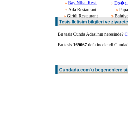
Bay Nihat Rest.
Do�a A
Ada Restaurant
Papal
Giritli Restaurant
Bahtiyar
Tesis Iletisim bilgileri ve ziyaretc
Bu tesis Cunda Adası'nın neresinde?
C
Bu tesis
169067
defa incelendi.Cunda
Cundada.com`u begenenlere siz 