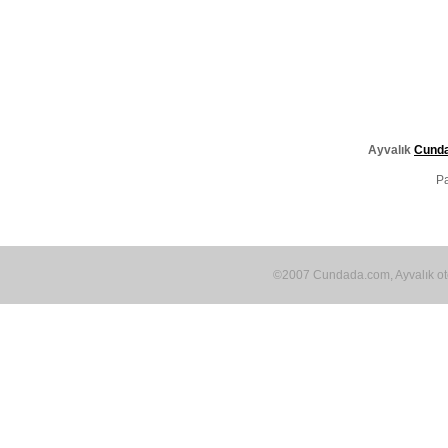
Ayvalık
Cund
P
©2007 Cundada.com, Ayvalık otel