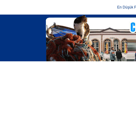
En Düşük F